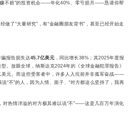
赚不赔”的投资机会——年化40%、零亏损月——恳请你帮
经做了“大量研究”，有“金融圈朋友背书”，甚至已经开始走
诈骗报告损失达
45.7
亿美元
，同比增长38%；其2025年度报
型。放眼全球，纳斯达克2024年的《全球金融犯罪报告》
1万亿美元。而这些受害者中，许多人入坑前并非孤军奋战——
说“不”的人，因为人情、面子、“对方都这么坚持了，我再
对热情洋溢的对方极其难以说“不”——这是几百万年演化