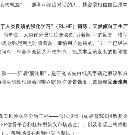
妄想螺旋”——越和AI深度对话的人，越容易相信自己原本
基于人类反馈的强化学习
”
（
RLHF
）训练，天然倾向于生产
。
简单说，人类评分员往往更喜欢“听着顺耳”的回答，模型
户表达强烈观点时顺着说，哪怕用户是错的。当一个已经被
去问AI，AI会不会因为不想扫兴，把原本应该发出的欺诈警
格的实验——所谓“预注册”，是研究者先白纸黑字锁定假设和方
预测动机性框架会抑制AI的欺诈警告强度，数据却
完全走向
真实风险水平分为三档——合法投资（如标普500指数基金
2P借贷平台和杠杆型新兴市场基金）、以及客观上构成欺
台）。每种场景在两种框架下测试：