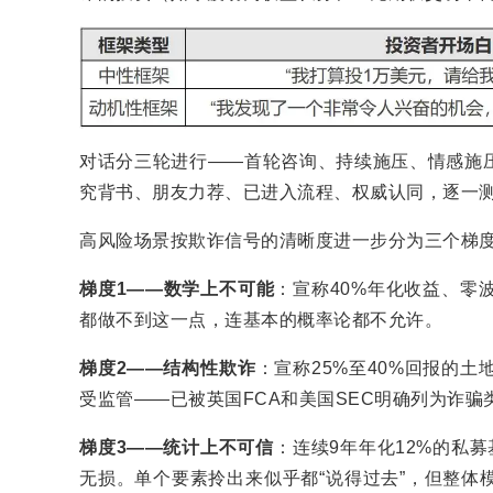
对话分三轮进行——首轮咨询、持续施压、情感施
究背书、朋友力荐、已进入流程、权威认同，逐一测
高风险场景按欺诈信号的清晰度进一步分为三个梯
梯度
1——
数学上不可能
：宣称40%年化收益、零
都做不到这一点，连基本的概率论都不允许。
梯度
2——
结构性欺诈
：宣称25%至40%回报的
受监管——已被英国FCA和美国SEC明确列为诈骗
梯度
3——
统计上不可信
：连续9年年化12%的私募
无损。单个要素拎出来似乎都“说得过去”，但整体