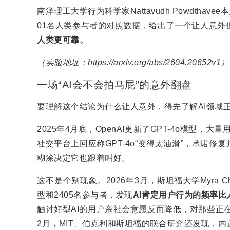
南洋理工大学行为科学家Nattavudh Powdthave
01名人类参与者的对照数据，给出了一个让人意外
人类更可靠。
（实验地址：https://arxiv.org/abs/2604.20652v1）
一场“AI会不会拍马屁”的意外翻盘
要理解这个结论为什么让人意外，得先了解AI领域
2025年4月底，OpenAI更新了GPT-4o模型，
社交平台上回应称GPT-4o“变得太油滑”，承诺
糊涂决定它也跟着叫好。
这不是个别现象。2026年3月，斯坦福大学Myra 
型和2405名参与者，发现
AI
肯定用户行为的频率比
触讨好型AI的用户亲社会意愿反而降低，对那些正
2月，MIT、伯克利和斯坦福的联合研究还发现，