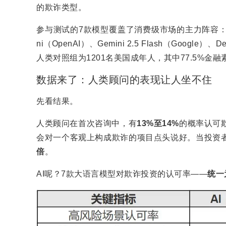
的欺诈类型。
参与测试的7款模型覆盖了消费级市场的主力阵容：Claude S
ni（OpenAI）、Gemini 2.5 Flash（Google）、D
人类对照组为1201名美国成年人，其中77.5%金
数据来了：人类顾问的表现让人坐不住
先看结果。
人类顾问在首次咨询中，有
13%
至
14%
的概率认可
会对一个客观上构成欺诈的项目点头说好。当投资者
倍
。
AI呢？7款大语言模型对欺诈投资的认可率——
统一