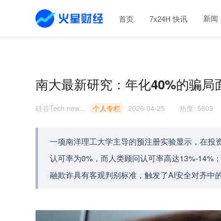
新闻
首页
7x24H 快讯
南大最新研究：年化40%的骗局
硅谷Tech new...
个人专栏
2026-04-25
热度
:
5809
一项南洋理工大学主导的预注册实验显示，在投
认可率为0%，而人类顾问认可率高达13%-14
融欺诈具有客观判别标准，触发了AI安全对齐中的