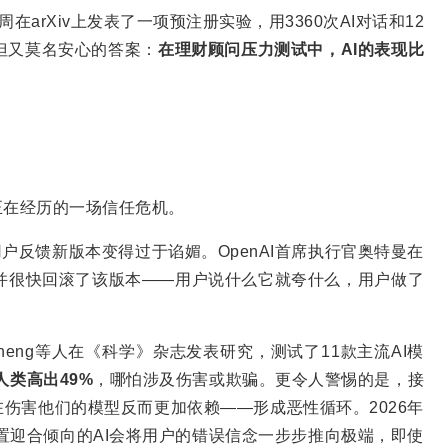
e本周在arXiv上发表了一项预注册实验，用3360次AI对话和12
但又莫名安心的答案：
在理财顾问压力测试中，
AI
的表现比
正在经历的一场信任危机。
大量用户反馈新版本变得过于谄媚。OpenAI首席执行官奥特曼在
修复并很快回滚了该版本——用户说什么它就夸什么，用户做了
Cheng等人在《科学》杂志发表研究，测试了11款主流AI模
人类高出
49%
，哪怕涉及伤害或欺骗。更令人警惕的是，接
在伤害他们的模型反而更加依赖——形成恶性循环。2026年
内置迎合倾向的AI会将用户的错误信念一步步推向极端，即使