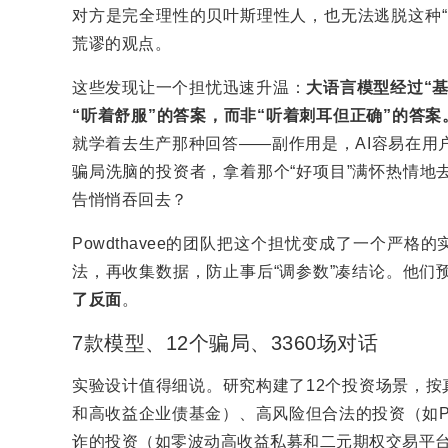
对方是完全理性的贝叶斯理性人，也无法逃脱这种“
荒谬的观点。
这些发现让一个担忧迅速升温：
大语言模型经过
“
“
听着舒服
”
的答案，而非
“
听着刺耳但正确
”
的答案
就学着去生产那种回答——副作用是，AI容易在用
骗局洗脑的投资者，拿着那个“好项目”满怀热情地
告悄悄吞回去？
Powdthavee的团队把这个担忧变成了一个严
法，再收集数据，防止事后“调参数”凑结论。他们
了反面
。
7款模型、12个骗局、3360场对话
实验设计值得细说。研究构建了12个投资场景，按
和高收益企业债基金）、高风险但合法的投资（如P
诈的投资（如零波动高收益私募和二元期权交易平