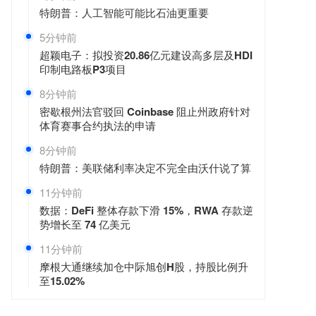
特朗普：人工智能可能比石油更重要
5分钟前
超颖电子：拟投资20.86亿元建设高多层及HDI
印制电路板P3项目
8分钟前
密歇根州法官驳回 Coinbase 阻止州政府针对
体育赛事合约执法的申请
8分钟前
特朗普：美联储利率决定不完全由沃什说了算
11分钟前
数据：DeFi 整体存款下滑 15%，RWA 存款逆
势增长至 74 亿美元
11分钟前
摩根大通继续加仓中际旭创H股，持股比例升
至15.02%