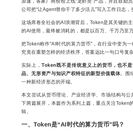
加速，各家厂商纷纷上线“龙虾类”产品，并且鼓励员
公司把“让Agent替你干了多少活儿”写入工作日志
这场席卷全社会的AI浪潮背后，Token是其关键的
的AI使用，最终被消耗的，都是以百万、千万乃至万亿
把Token称作“AI时代的算力货币”，在行业中变
究竟在重塑怎样的经济秩序，答案远比一句口号复
实际上，
Token既不是传统意义上的货币，也
品、无形资产与知识产权特征的新型价值载体
。围
一种新经济形态的开端。
本文尝试从货币理论、产业经济学、市场结构与公共
下两篇展开，本篇作为系列上篇，重点关注Toke
辑。
一、Token是“AI时代的算力货币”吗？