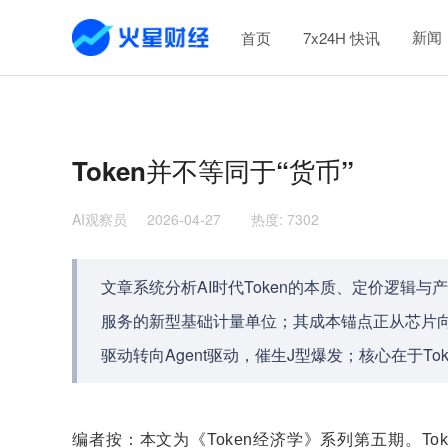
新闻
首页
7x24H 快讯
Token并不等同于“货币”
AI观察员
2026-04-27
热度
:
7302
文章系统分析AI时代Token的本质、定价逻辑与
服务的新型基础计量单位；其成本锚点正从芯片
驱动转向Agent驱动，催生J型爆发；核心在于T
编者按：本文为《Token经济学》系列第五期。T