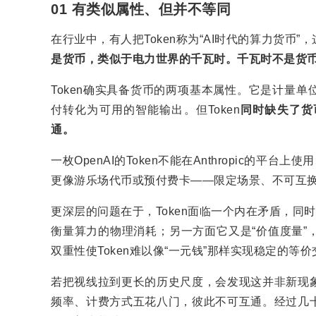
01 有类似属性、但并不等同
在行业中，有人把Token称为“AI时代的算力货币
是货币，类似于电力世界的千瓦时。千瓦时不是货
Token确实具备货币的两项基本属性。它是计量
付转化为可用的智能输出。但Token
同时缺失了货
通。
一枚OpenAI的Token不能在Anthropic的平
更像游乐场代币或预付费卡——限定场景、不可互
更深层的问题在于，Token面临一个内在矛盾，同
衡量算力的物理消耗；另一方面它又是“价值度量”
双重性使Token难以像“一元钱”那样实现稳定的等
若把视线拉到更长的历史尺度，会发现这并非新现
频率、计费方式五花八门，彼此不可互通。经过几