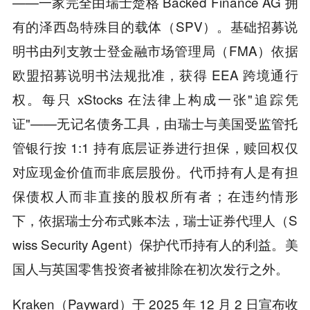
——一家完全由瑞士楚格 Backed Finance AG 拥
有的泽西岛特殊目的载体（SPV）。基础招募说
明书由列支敦士登金融市场管理局（FMA）依据
欧盟招募说明书法规批准，获得 EEA 跨境通行
权。每只 xStocks 在法律上构成一张"追踪凭
证"——无记名债务工具，由瑞士与美国受监管托
管银行按 1:1 持有底层证券进行担保，赎回权仅
对应现金价值而非底层股份。代币持有人是有担
保债权人而非直接的股权所有者；在违约情形
下，依据瑞士分布式账本法，瑞士证券代理人（S
wiss Security Agent）保护代币持有人的利益。美
国人与英国零售投资者被排除在初次发行之外。
Kraken（Payward）于 2025 年 12 月 2 日宣布收