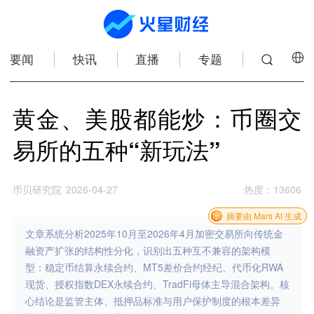
要闻
快讯
直播
专题
黄金、美股都能炒：币圈交
易所的五种“新玩法”
币贝研究院
2026-04-27
热度
：
13606
摘要由 Mars AI 生成
文章系统分析2025年10月至2026年4月加密交易所向传统金
融资产扩张的结构性分化，识别出五种互不兼容的架构模
型：稳定币结算永续合约、MT5差价合约经纪、代币化RWA
现货、授权指数DEX永续合约、TradFi母体主导混合架构。核
心结论是监管主体、抵押品标准与用户保护制度的根本差异