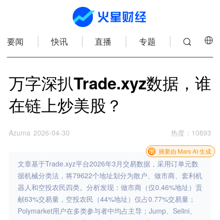
要闻
快讯
直播
专题
万字深扒Trade.xyz数据，谁
在链上炒美股？
Azuma
2026-04-30
热度
：
10893
摘要由 Mars AI 生成
文章基于Trade.xyz平台2026年3月交易数据，采用订单元数
据机械分类法，将79622个地址划分为散户、做市商、套利机
器人和空投农民四类。分析发现：做市商（仅0.46%地址）贡
献63%交易量，空投农民（44%地址）仅占0.77%交易量；
Polymarket用户在多类参与者中均占主导；Jump、Selini、