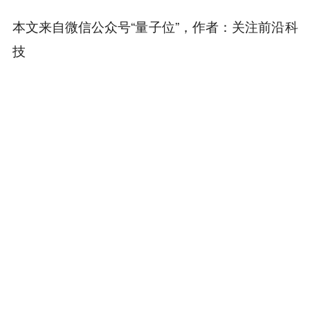
本文来自微信公众号“量子位”，作者：关注前沿科
技
本内容旨在传递行业动态，不构成投资建议或承诺。
为你推荐
商务合作
：TG：@Lottie96
Copyright 火星财经 All Rights Reserved.