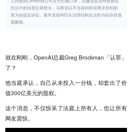
人持股的Cerebras公司支付巨额订单，涉嫌违反加州慈善信
托法中的自我交易禁令。马斯克以不当得利和背离非营利初
衷为由提起诉讼，案件直指AI巨头治理结构合法性与硅谷价值
观撕裂。
就在刚刚，OpenAI总裁Greg Brockman「认罪」
了？
他当庭承认，自己从未投入一分钱，却套出了价
值300亿美元的股权。
这个消息，不仅惊呆了法庭上所有人，也让所有
网友震惊。