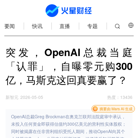
要闻
快讯
直播
专题
突发，OpenAI总裁当庭
「认罪」，自曝零元购300
亿，马斯克这回真要赢了？
新智元
2026-05-05
热度
：
13436
摘要由 Mars AI 生成
OpenAI总裁Greg Brockman在奥克兰联邦法院庭审中承认，
未投入任何资金即获得估值约300亿美元的营利性实体股权；
同时被揭露在任非营利组织受托人期间，推动OpenAI向其个