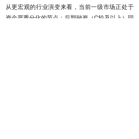
从更宏观的行业演变来看，当前一级市场正处于
资金严重分化的节点：后期融资（C轮及以上）同
比大幅增长，而早期融资显著收缩。资本正在加
速向具备全周期投资能力的头部机构集中。
加密行业正从“野蛮生长的青春期”进入“融入主流
金融体系的成年礼”。而在这一转折点上，谁能在
监管周期中找到确定性，谁就能定义下一个十
年。
本内容旨在传递行业动态，不构成投资建议或承诺。