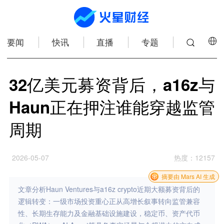
要闻
快讯
直播
专题
32亿美元募资背后，a16z与
Haun正在押注谁能穿越监管
周期
2026-05-07
热度
：
12157
摘要由 Mars AI 生成
文章分析Haun Ventures与a16z crypto近期大额募资背后的
逻辑转变：一级市场投资重心正从高增长叙事转向监管兼容
性、长期生存能力及金融基础设施建设，稳定币、资产代币