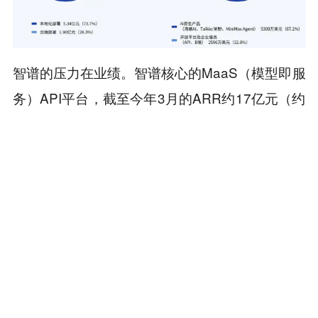
智谱核心的MaaS（模型即服
智谱的压力在业绩。
务）API平台，截至今年3月的ARR约17亿元（约
合2.5亿美元），增速放在国内是第一梯队，但和
它对标的Anthropic相比，差距仍然不在同一个数
量级上。Anthropic的ARR在2025年底约90亿美
元，到2026年4月已经突破300亿美元，短短几个
月增长超过三倍。
MiniMax七成收入来自C端，大头是Talkie、星野
这类社交产品，海螺AI在多模态创作上也有一定
贡献，剩下的B端API服务占比三成。它面对的主