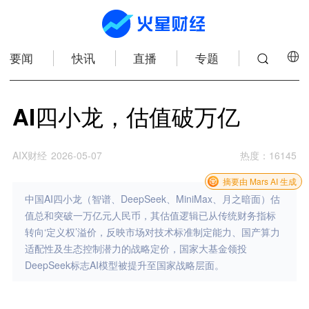
要闻
快讯
直播
专题
AI四小龙，估值破万亿
AIX财经
2026-05-07
热度
：
16145
摘要由 Mars AI 生成
中国AI四小龙（智谱、DeepSeek、MiniMax、月之暗面）估
值总和突破一万亿元人民币，其估值逻辑已从传统财务指标
转向‘定义权’溢价，反映市场对技术标准制定能力、国产算力
适配性及生态控制潜力的战略定价，国家大基金领投
DeepSeek标志AI模型被提升至国家战略层面。