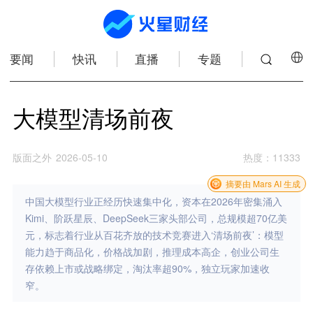
要闻
快讯
直播
专题
大模型清场前夜
版面之外
2026-05-10
热度
：
11333
摘要由 Mars AI 生成
中国大模型行业正经历快速集中化，资本在2026年密集涌入
Kimi、阶跃星辰、DeepSeek三家头部公司，总规模超70亿美
元，标志着行业从百花齐放的技术竞赛进入‘清场前夜’：模型
能力趋于商品化，价格战加剧，推理成本高企，创业公司生
存依赖上市或战略绑定，淘汰率超90%，独立玩家加速收
窄。