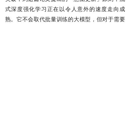
式深度强化学习正在以令人意外的速度走向成
熟。它不会取代批量训练的大模型，但对于需要
长期在线适应的机器人、边缘设备，以及任何无
法承受大规模回放缓冲区和 GPU 集群的应用场
景，这条路线正变得越来越有说服力。
步长不只是一个超参数，它是 AI 每一步「想做多
少」的承诺。当这个承诺终于变得可控，学习本
身就稳定了。
本文来自微信公众号 “机器之心”（ID：almosthu
man2014），作者：关注RL的