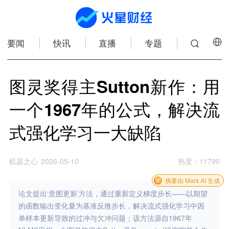
要闻
快讯
直播
专题
图灵奖得主Sutton新作：用
一个1967年的公式，解决流
式强化学习一大缺陷
机器之心
2026-05-10
热度
：
11790
摘要由 Mars AI 生成
论文提出‘意图更新’方法，通过重新定义梯度步长——以期望
的函数输出变化量为基准反推步长，解决流式强化学习中因
单样本更新导致的过冲与欠冲问题；该方法源自1967年