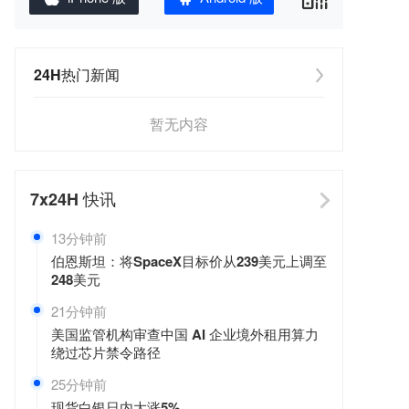
24H热门新闻
暂无内容
7x24H
快讯
13分钟前
伯恩斯坦：将SpaceX目标价从239美元上调至
248美元
21分钟前
美国监管机构审查中国 AI 企业境外租用算力
绕过芯片禁令路径
25分钟前
现货白银日内大涨5%