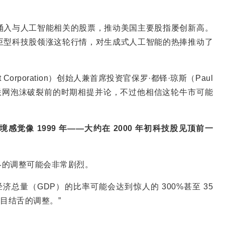
涌入与人工智能相关的股票，推动美国主要股指屡创新高。
巨型科技股领涨这轮行情，对生成式人工智能的热捧推动了
 Corporation）创始人兼首席投资官保罗·都铎·琼斯（Paul
涨与互联网泡沫破裂前的时期相提并论，不过他相信这轮牛市可能
境感觉像 1999 年——大约在 2000 年初科技股见顶前一
终的调整可能会非常剧烈。
济总量（GDP）的比率可能会达到惊人的 300%甚至 35
目结舌的调整。”