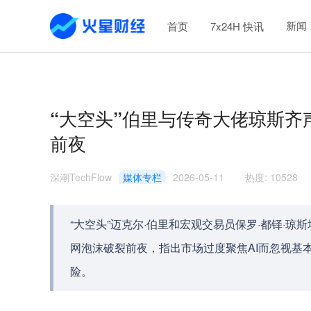
新闻
首页
7x24H 快讯
“大空头”伯里与传奇大佬琼斯齐声警
前夜
深潮TechFlow
媒体专栏
2026-05-11
热度
:
10528
“大空头”迈克尔·伯里和宏观交易员保罗·都铎·琼
网泡沫破裂前夜，指出市场过度聚焦AI而忽视基
险。