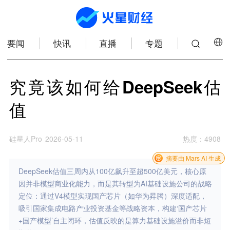
要闻
快讯
直播
专题
究竟该如何给DeepSeek估
值
硅星人Pro
2026-05-11
热度
：
4908
摘要由 Mars AI 生成
DeepSeek估值三周内从100亿飙升至超500亿美元，核心原
因并非模型商业化能力，而是其转型为AI基础设施公司的战略
定位：通过V4模型实现国产芯片（如华为昇腾）深度适配，
吸引国家集成电路产业投资基金等战略资本，构建‘国产芯片
+国产模型’自主闭环，估值反映的是算力基础设施溢价而非短