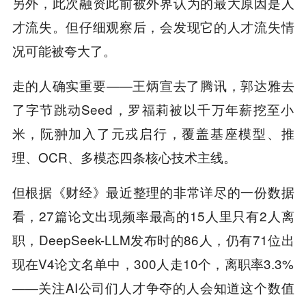
另外，此次融资此前被外界认为的最大原因是人
才流失。但仔细观察后，会发现它的人才流失情
况可能被夸大了。
走的人确实重要——王炳宣去了腾讯，郭达雅去
了字节跳动Seed，罗福莉被以千万年薪挖至小
米，阮翀加入了元戎启行，覆盖基座模型、推
理、OCR、多模态四条核心技术主线。
但根据《财经》最近整理的非常详尽的一份数据
看，27篇论文出现频率最高的15人里只有2人离
职，DeepSeek-LLM发布时的86人，仍有71位出
现在V4论文名单中，300人走10个，离职率3.3%
——关注AI公司们人才争夺的人会知道这个数值