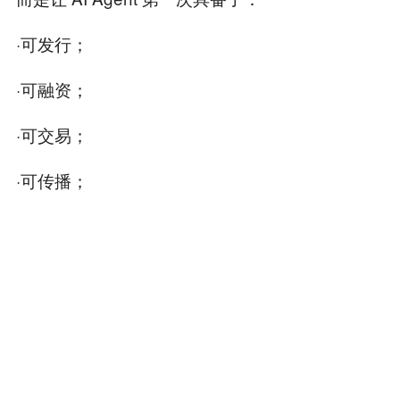
·可发行；
·可融资；
·可交易；
·可传播；
·可协作；
·可形成商业关系。
而这一点，才是 Virtuals 最值得研究的地方。
因为它第一次把 AI、Crypto、社区、资产与协议
层结合成了一个完整增长机器。