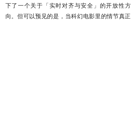
下了一个关于「实时对齐与安全」的开放性方
向。但可以预见的是，
当科幻电影里的情节真正
降临桌面，AI 变成一个一个始终陪伴左右的「存
在」时，我们真正需要对齐的，或许不只是模
型，更是人类自己在新世界中的位置。
本文来自微信公众号“APPSO”，作者：发现明日
产品的APPSO
本内容旨在传递行业动态，不构成投资建议或承诺。
为你推荐