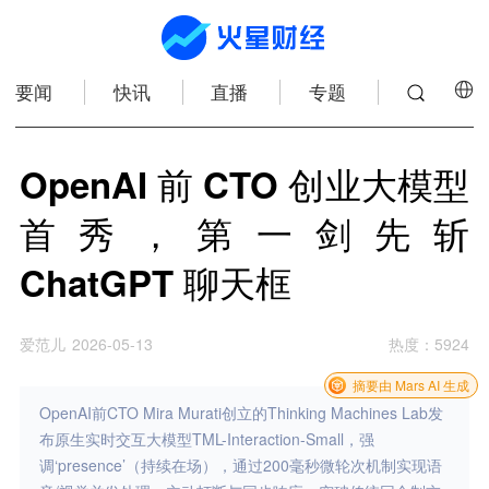
要闻
快讯
直播
专题
OpenAI 前 CTO 创业大模型
首秀，第一剑先斩
ChatGPT 聊天框
爱范儿
2026-05-13
热度
：
5924
摘要由 Mars AI 生成
OpenAI前CTO Mira Murati创立的Thinking Machines Lab发
布原生实时交互大模型TML-Interaction-Small，强
调‘presence’（持续在场），通过200毫秒微轮次机制实现语