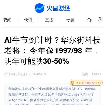
要闻
快讯
直播
专题
AI牛市倒计时？华尔街科技
老将：今年像1997/98 年，
明年可能跌30-50%
星球君的朋友们
2026-05-13
热度
：
10403
摘要由 Mars AI 生成
华尔街科技老将Dan Niles指出当前AI行情类似1997–1998年
互联网基建期，牛市尚未终结但已临近拐点；核心驱动力转
向Agentic AI，推动算力需求跃升和硬件格局变化（CPU受