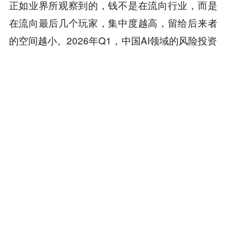
正如业界所观察到的，钱不是在流向行业，而是
在流向最后几个玩家，集中度越高，留给后来者
的空间越小。2026年Q1，中国AI领域的风险投资
交易金额达2560亿元，同比增长高达52%，但在
头部公司融资加速的同时，中间层模型公司正在
经历最漫长的流动性寒冬。
这也意味着，行业竞争已从“谁能做出好模型”的比
拼，转向了“谁能建立可持续商业闭环、谁能嵌入
产业核心基础设施”的终极筛选。
近一个月来，市场频繁传出月之暗面即将IPO的消
息，如果消息为真，对月之暗面而言，20亿美元
融资完成后，它需要向市场证明200亿美元估值能