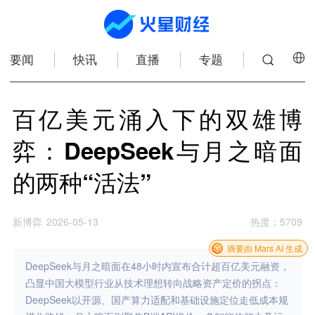
要闻
快讯
直播
专题
百亿美元涌入下的双雄博
弈：DeepSeek与月之暗面
的两种“活法”
新博弈
2026-05-13
热度
：
5709
摘要由 Mars AI 生成
DeepSeek与月之暗面在48小时内宣布合计超百亿美元融资，
凸显中国大模型行业从技术理想转向战略资产定价的拐点：
DeepSeek以开源、国产算力适配和基础设施定位走低成本规