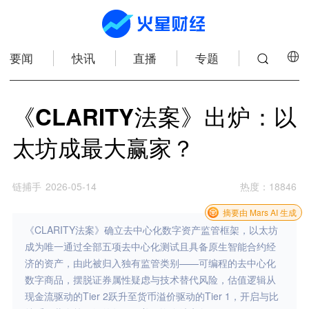
要闻
快讯
直播
专题
《CLARITY法案》出炉：以
太坊成最大赢家？
链捕手
2026-05-14
热度
：
18846
摘要由 Mars AI 生成
《CLARITY法案》确立去中心化数字资产监管框架，以太坊
成为唯一通过全部五项去中心化测试且具备原生智能合约经
济的资产，由此被归入独有监管类别——可编程的去中心化
数字商品，摆脱证券属性疑虑与技术替代风险，估值逻辑从
现金流驱动的Tier 2跃升至货币溢价驱动的Tier 1，开启与比