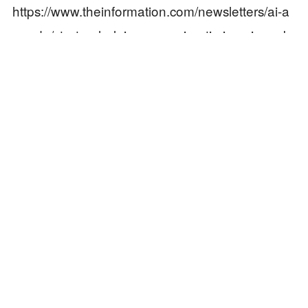
https://www.theinformation.com/newsletters/ai-a
genda/startup-helping-openai-optimize-ai-cerebr
as-chips
https://www.morningstar.com/stocks/why-ai-chip-
designer-cerebras-is-2026s-hottest-ipo-yet
本文来自微信公众号“新智元”，作者：新智元，编
辑：KingHZ
本内容旨在传递行业动态，不构成投资建议或承诺。
为你推荐