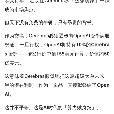
零头订单，足以让Cerebras从「边缘玩家」一跃
成为市场焦点。
但天下没有免费的午餐，只有昂贵的背书。
作为交换，Cerebras必须逐步向OpenAI授予认股
权证。一旦行权，OpenAI将持有1
0%的Cerebra
——按发行价中值155美元计算，价值约
s股份
50
。
亿美元
这意味着Cerebras慷慨地把这笔超级大单未来一
半的潜在利润，
作为「贡品」直接献祭给了Open
。
AI
这并不平等。这是
AI时代的「算力赎身契」。