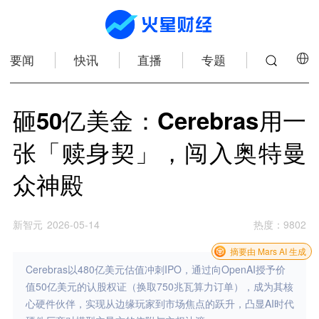
要闻
快讯
直播
专题
砸50亿美金：Cerebras用一
张「赎身契」，闯入奥特曼
众神殿
新智元
2026-05-14
热度
：
9802
摘要由 Mars AI 生成
Cerebras以480亿美元估值冲刺IPO，通过向OpenAI授予价
值50亿美元的认股权证（换取750兆瓦算力订单），成为其核
心硬件伙伴，实现从边缘玩家到市场焦点的跃升，凸显AI时代