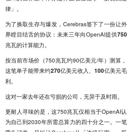
。
律」
为了换取生存与爆发，Cerebras签下了一份让外
界瞠目结舌的协议：未来三年向OpenAI提供
750
的计算能力。
兆瓦
按当前市场价（750兆瓦约90亿美元/年）测算，
这笔单子能带来约
270亿美元收入、100亿美元毛
利。
这对一家去年还在亏损的公司，无异于及时雨。
更耐人寻味的是，这750兆瓦仅相当于OpenAI认
为自己到2030年所需总算力的
。一笔
四十分之一