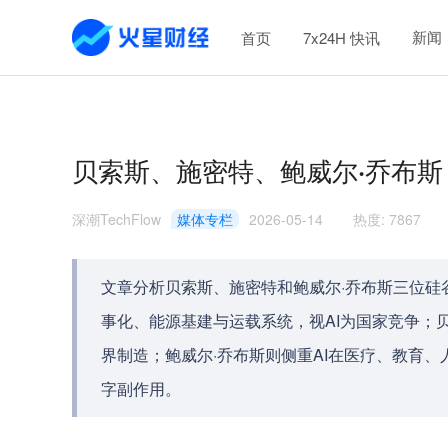
新闻
首页
7x24H 快讯
贝索斯、施密特、鲍威尔·乔布斯：
深潮TechFlow
媒体专栏
2026-05-14
热度
:
7867
文章分析贝索斯、施密特和鲍威尔·乔布斯三位硅谷
事化、能源基建与运载系统，视AI为国家竞争；
界制造；鲍威尔·乔布斯则侧重AI在医疗、教育
字副作用。