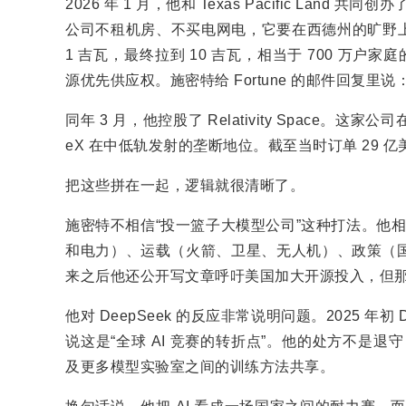
2026 年 1 月，他和 Texas Pacific Land 共
公司不租机房、不买电网电，它要在西德州的旷野
1 吉瓦，最终拉到 10 吉瓦，相当于 700 万户家庭的用电
源优先供应权。施密特给 Fortune 的邮件回复里说
同年 3 月，他控股了 Relativity Space。这家
eX 在中低轨发射的垄断地位。截至当时订单 29 亿
把这些拼在一起，逻辑就很清晰了。
施密特不相信“投一篮子大模型公司”这种打法。他相
和电力）、运载（火箭、卫星、无人机）、政策（国防
来之后他还公开写文章呼吁美国加大开源投入，但
他对 DeepSeek 的反应非常说明问题。2025 年
说这是“全球 AI 竞赛的转折点”。他的处方不是退守
及更多模型实验室之间的训练方法共享。