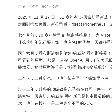
作者：深潮 TechFlow
2025 年 11 月 17 日，61 岁的杰夫·贝索斯重
次回到操盘位置。新公司叫 Project Prometheu
七个月前，70 岁的埃里克·施密特控股了一家叫 Relat
什么这把年纪还要下场，也许“AI 时代每一天都很
同年六月，乔布斯遗孀劳伦娜·鲍威尔·乔布斯接受了一次罕
司看到的原型。那是一台被 OpenAI 用 64 亿
播放器。她对原型评价是：“眼看着想法变成现实，
三个人，三种姿态。但他们都在同一个赌场里下注
过去三年，硅谷的顶级钱袋几乎都在做同一件事：把
施密特、贝索斯、鲍威尔·乔布斯只是其中最显眼的
戏，他们在投的，是三种完全不同的未来。