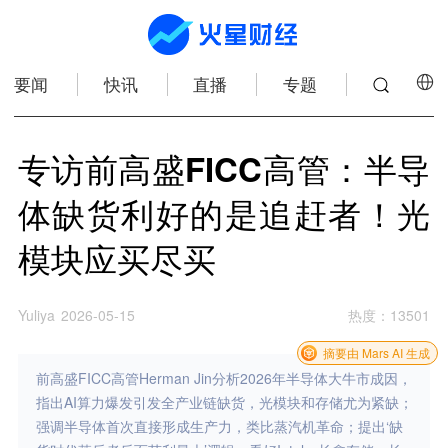
要闻
快讯
直播
专题
专访前高盛FICC高管：半导
体缺货利好的是追赶者！光
模块应买尽买
Yuliya
2026-05-15
热度
：
13501
摘要由 Mars AI 生成
前高盛FICC高管Herman Jin分析2026年半导体大牛市成因，
指出AI算力爆发引发全产业链缺货，光模块和存储尤为紧缺；
强调半导体首次直接形成生产力，类比蒸汽机革命；提出‘缺