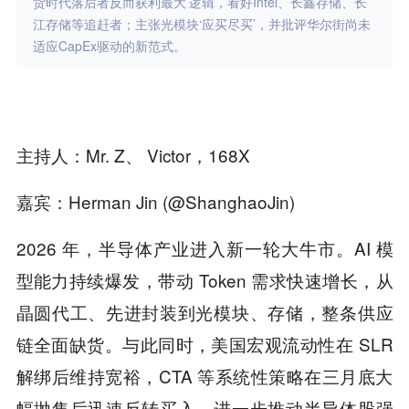
货时代落后者反而获利最大’逻辑，看好Intel、长鑫存储、长
江存储等追赶者；主张光模块‘应买尽买’，并批评华尔街尚未
适应CapEx驱动的新范式。
主持人：Mr. Z、 Victor，168X
嘉宾：Herman Jin (@ShanghaoJin)
2026 年，半导体产业进入新一轮大牛市。AI 模
型能力持续爆发，带动 Token 需求快速增长，从
晶圆代工、先进封装到光模块、存储，整条供应
链全面缺货。与此同时，美国宏观流动性在 SLR
解绑后维持宽裕，CTA 等系统性策略在三月底大
幅抛售后迅速反转买入，进一步推动半导体股强