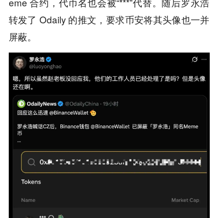
eme 合约，代币名也会被“***”代替。随后罗永浩
转发了 Odaily 的推文，要求币安将其头像也一并
屏蔽。