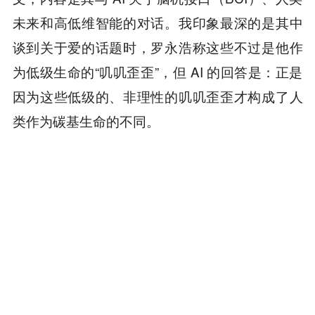
未来和高低维智能的对话。我印象最深的是其中
谈到关于爱的话题时，罗永浩称这些不过是他作
为低级生命的“叽叽歪歪”，但 AI 的回答是：正是
因为这些低级的、非理性的叽叽歪歪才构成了人
类作为碳基生命的不同。
在我看来，罗永浩至少能给如今的互联网上多注
入一份真实感，所以也请他务必保护好这份独属
人类的“低级的叽叽歪歪”。
本内容旨在传递行业动态，不构成投资建议或承诺。