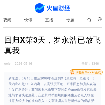
要闻
快讯
直播
专题
回归X第3天，罗永浩已放飞
真我
golem
2026-05-16
热度
：
13461
摘要由 Mars AI 生成
罗永浩于5月13日重启2009年创建的X（原推特）老账号，3
天内发布超110条内容，以高强度互动、直率回怼和真实表达
引发广泛关注；其间因要求币安下架同名Meme币引发代币暴
涨与平台快速屏蔽，凸显其对币圈规则的陌生及公众人物在
注意力经济中的被动卷入；文章强调其言行所代表的稀缺‘活