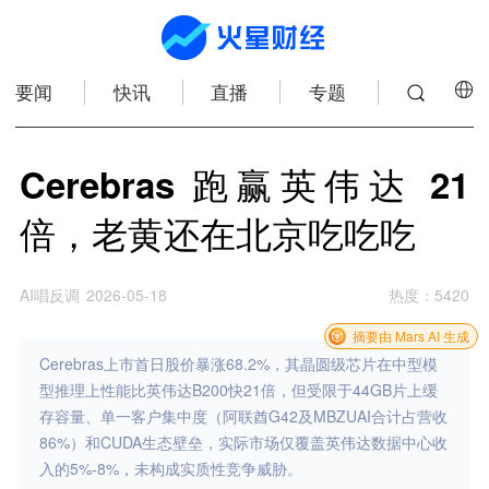
要闻
快讯
直播
专题
Cerebras 跑赢英伟达 21
倍，老黄还在北京吃吃吃
AI唱反调
2026-05-18
热度
：
5420
摘要由 Mars AI 生成
Cerebras上市首日股价暴涨68.2%，其晶圆级芯片在中型模
型推理上性能比英伟达B200快21倍，但受限于44GB片上缓
存容量、单一客户集中度（阿联酋G42及MBZUAI合计占营收
86%）和CUDA生态壁垒，实际市场仅覆盖英伟达数据中心收
入的5%-8%，未构成实质性竞争威胁。