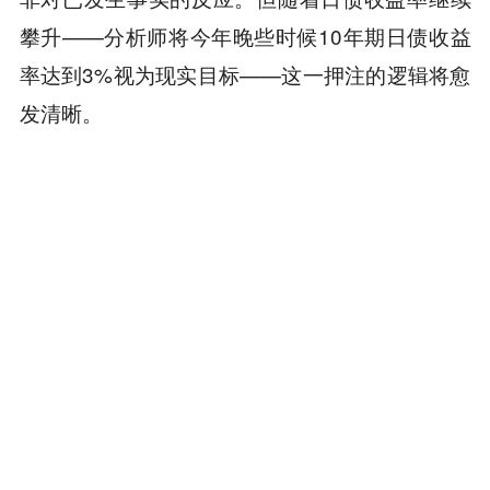
攀升——分析师将今年晚些时候10年期日债收益
率达到3%视为现实目标——这一押注的逻辑将愈
发清晰。
本内容旨在传递行业动态，不构成投资建议或承诺。
为你推荐
商务合作
：TG：@Lottie96
Copyright 火星财经 All Rights Reserved.