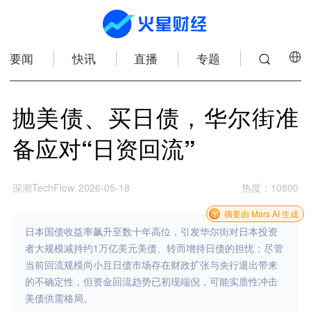
要闻
快讯
直播
专题
抛美债、买日债，华尔街准
备应对“日资回流”
深潮TechFlow
2026-05-18
热度
：
10800
摘要由 Mars AI 生成
日本国债收益率飙升至数十年高位，引发华尔街对日本投资
者大规模减持约1万亿美元美债、转而增持日债的担忧；尽管
当前回流规模尚小且日债市场存在财政扩张与央行退出带来
的不确定性，但资金回流趋势已初现端倪，可能实质性冲击
美债供需格局。