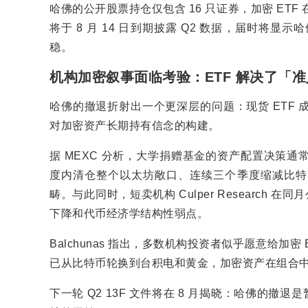
哈佛的公开股票持仓仅包含 16 只证券，加密 ETF 在
将于 8 月 14 日到期披露 Q2 数据，届时
稳。
机构加密叙事面临考验：ETF 解决了「
哈佛的撤退折射出一个更深层的问题：现货 ETF
对加密资产长期持有信念的构建。
据 MEXC 分析，大学捐赠基金的资产配置决策
度内清仓整个以太坊敞口、连续三个季度缩减比特
畴。与此同时，短卖机构 Culper Research
下降和代币经济学结构性弱点。
Balchunas 指出，多数机构投资者似乎愿意给
已从比特币轮换到台积电和黄金，加密资产在组合
下一轮 Q2 13F 文件将在 8 月揭晓：哈佛的撤