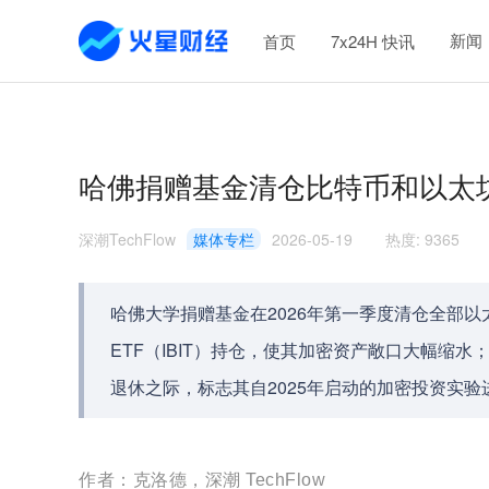
新闻
首页
7x24H 快讯
哈佛捐赠基金清仓比特币和以太坊
深潮TechFlow
媒体专栏
2026-05-19
热度
:
9365
哈佛大学捐赠基金在2026年第一季度清仓全部以太
ETF（IBIT）持仓，使其加密资产敞口大幅缩水；此
退休之际，标志其自2025年启动的加密投资实验
作者：克洛德，深潮 TechFlow