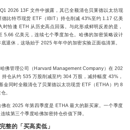
1 2026 13F 文件中披露，其已全额清仓贝莱德以太坊现
德比特币现货 ETF（IBIT）持仓削减 43%至约 1.17 亿美
时恰逢 ETH 从历史高点回落。与此形成鲜明反差的是，
16% 至 5.66 亿美元，连续七个季度加仓。哈佛的加密策略设计
27 年底退休，这场始于 2025 年年中的加密实验正面临清算。
，哈佛管理公司（Harvard Management Company）在 202
T）持仓从约 535 万股削减至约 304 万股，减持幅度 43%，
基金同时全额清仓了贝莱德以太坊现货 ETF（ETHA）约 8
建仓。
此前披露，哈佛在 2025 年第四季度是 ETHA 最大的新买家。一个季度
这是连续第三个季度哈佛加密持仓价值下降。
：一轮完整的「买高卖低」