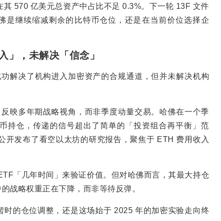
其 570 亿美元总资产中占比不足 0.3%。下一轮 13F 文件
将显示哈佛是继续缩减剩余的比特币仓位，还是在当前价位选择企
准入」，未解决「信念」
 成功解决了机构进入加密资产的合规通道，但并未解决机构
通常反映多年期战略视角，而非季度动量交易。哈佛在一个季
币持仓，传递的信号超出了简单的「投资组合再平衡」范
 在同月公开发布了看空以太坊的研究报告，聚焦于 ETH 费用收入
加密 ETF「几年时间」来验证价值。但对哈佛而言，其最大持仓
中的战略权重正在下降，而非等待反弹。
退是暂时的仓位调整，还是这场始于 2025 年的加密实验走向终