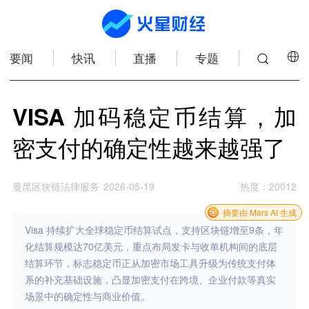
要闻
快讯
直播
专题
VISA 加码稳定币结算，加
密支付的确定性越来越强了
曼昆区块链法律服务
2026-05-19
热度
：
20012
摘要由 Mars AI 生成
Visa 持续扩大全球稳定币结算试点，支持区块链增至9条，年
化结算规模达70亿美元，重点布局发卡与收单机构间的底层
结算环节，标志稳定币正从加密市场工具升级为传统支付体
系的补充基础设施，凸显加密支付在跨境、企业付款等真实
场景中的确定性与商业价值。