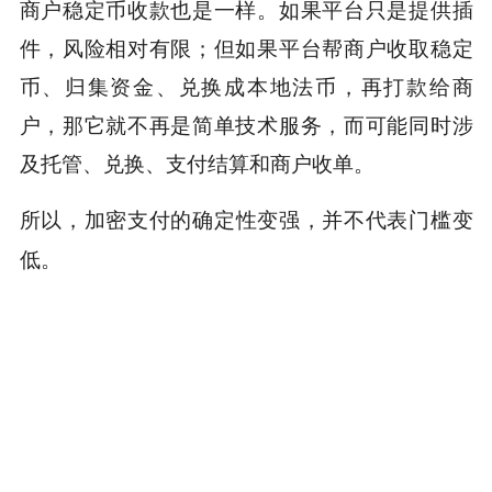
商户稳定币收款也是一样。如果平台只是提供插
件，风险相对有限；但如果平台帮商户收取稳定
币、归集资金、兑换成本地法币，再打款给商
户，那它就不再是简单技术服务，而可能同时涉
及托管、兑换、支付结算和商户收单。
所以，
加密支付的确定性变强，并不代表门槛变
低
。
恰恰相反，
赛道越确定，监管越认真；巨头越下
场，野路子越难活。
如果你真的想进入这个赛道，就不能只盯着产品
和通道，而要先想清楚业务结构：你到底是在做
钱包、兑换、汇款、收单、发卡、清算、托管，