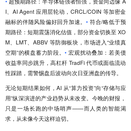
•
超预期路径：半导体链强者恒强，资金向边缘 A
I、AI Agent 应用层轮动，CRCL/COIN 等加密金
融标的伴随风险偏好回升加速。
•
符合/略低于预
期路径：短期震荡消化估值，部分资金切换至 XO
M、LMT、ABBV 等防御板块，市场进入“业绩真
空期”的横盘蓄力阶段。
•
宏观扰动叠加：若美债
收益率同步跳升，高杠杆 TradFi 代币或面临流动
性踩踏，需警惕盘后波动向次日亚洲盘的传导。
无论短期结果如何，AI 从“算力投资”向“存储与应
用”纵深演进的产业趋势从未改变。今晚的财报，
只是一场长跑的中场哨声——而人类的智能渴
求，从未像今天这样迫切。