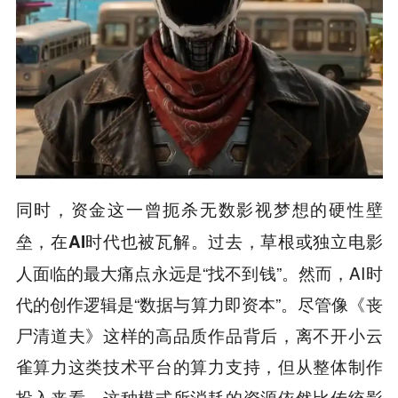
同时，资金这一曾扼杀无数影视梦想的硬性壁
过去，草根或独立电影
垒，在AI时代也被瓦解。
人面临的最大痛点永远是“找不到钱”。然而，AI时
代的创作逻辑是“数据与算力即资本”。尽管像《丧
尸清道夫》这样的高品质作品背后，离不开小云
雀算力这类技术平台的算力支持，但从整体制作
投入来看，这种模式所消耗的资源依然比传统影