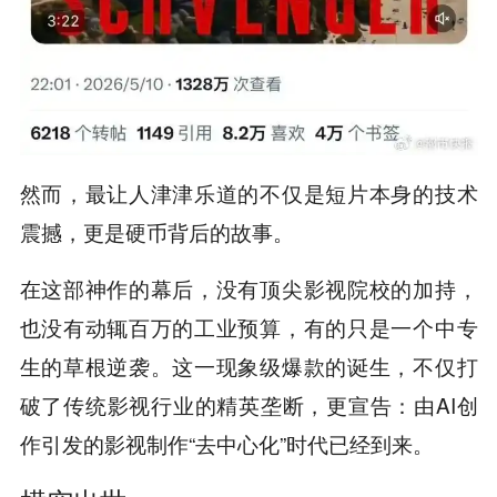
然而，最让人津津乐道的不仅是短片本身的技术
震撼，更是硬币背后的故事。
在这部神作的幕后，没有顶尖影视院校的加持，
也没有动辄百万的工业预算，有的只是一个中专
生的草根逆袭。这一现象级爆款的诞生，不仅打
破了传统影视行业的精英垄断，更宣告：由AI创
作引发的影视制作“去中心化”时代已经到来。