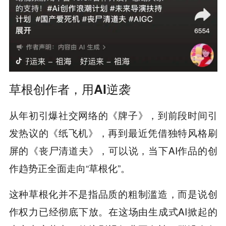
草根创作者，用AI逆袭
从年初引爆社交网络的《牌子》，到前段时间引
发热议的《纸飞机》，再到最近凭借独特风格刷
屏的《丧尸清道夫》，可以说，当下AI作品的创
作趋势正全面走向“草根化”。
这种草根化并不是指品质的粗制滥造，而是说创
作权力已经彻底下放。在这场由生成式AI掀起的