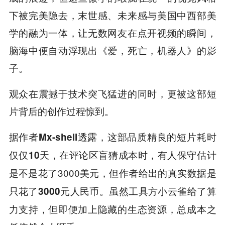
下被完美隐去，末世感、未来感与美国中西部美
学的融为一体，让无数网友在点开视频的瞬间，
脑海中便自动浮现出《爱，死亡，机器人》的影
子。
观众在震撼于技术突飞猛进的同时，更被这部短
片背后的创作过程惊到。
据作者Mx-shell透露，这部品质精良的短片耗时
，在评论区盲猜成本时，有人保守估计
仅仅10天
是不是花了3000美元，但
作者给出的真实数据是
。虽然工具方小云雀给了算
只花了3000元人民币
力支持，但即便加上隐藏的生态资源，总成本之