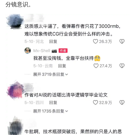
分镜意识。