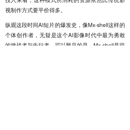
视制作方式要平价得多。
纵观这段时间AI短片的爆发史，像Mx-shell这样的
个体创作者，无疑是这个AI影像时代中最为勇敢
的挑战者与先行者。可以预见的是，Mx-shell是迎
着浪尖站出来的第一批人。但在技术迭代与创作
生态日益完善的明天，他绝不会是最后一批。
本文来自微信公众号“骨朵网络影视”（ID：guduo
wlj），作者：五佰
本内容旨在传递行业动态，不构成投资建议或承诺。