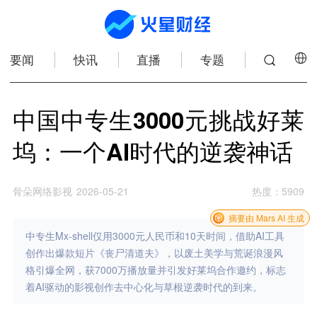
要闻
快讯
直播
专题
中国中专生3000元挑战好莱
坞：一个AI时代的逆袭神话
骨朵网络影视
2026-05-21
热度
：
5909
摘要由 Mars AI 生成
中专生Mx-shell仅用3000元人民币和10天时间，借助AI工具
创作出爆款短片《丧尸清道夫》，以废土美学与荒诞浪漫风
格引爆全网，获7000万播放量并引发好莱坞合作邀约，标志
着AI驱动的影视创作去中心化与草根逆袭时代的到来。