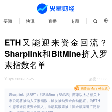
要闻
快讯
直播
专题
ETH又能迎来资金回流？
Sharplink和BitMine挤入罗
素指数名单
Yuliya
2026-05-25
热度
：
9038
摘要由 Mars AI 生成
Sharplink（SBET）和BitMine（BMNR）两家以太坊相关上
市公司将被纳入罗素指数，触发被动资金自动配置，为ETH
生态带来间接资金流入，推动其股票被主流金融渠道广泛持