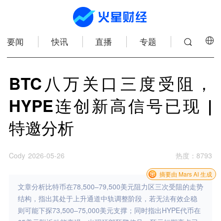
要闻
快讯
直播
专题
BTC八万关口三度受阻，
HYPE连创新高信号已现 |
特邀分析
Cody
2026-05-26
热度
：
8793
摘要由 Mars AI 生成
文章分析比特币在78,500–79,500美元阻力区三次受阻的走势
结构，指出其处于上升通道中轨调整阶段，若无法有效企稳
则可能下探73,500–75,000美元支撑；同时指出HYPE代币在