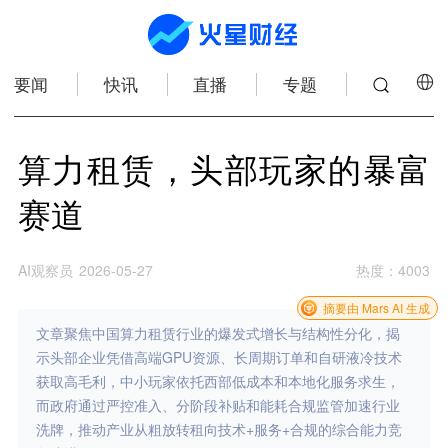
要闻
快讯
直播
专题
算力租赁，头部玩家的暴富
赛道
AI观察员
2026-05-27
热度
：
4003
摘要由 Mars AI 生成
文章聚焦中国算力租赁行业的爆发式增长与结构性分化，揭
示头部企业凭借高端GPU资源、长周期订单和自研液冷技术
获取高毛利，中小玩家依托西部低成本和本地化服务求生，
而政府通过严控准入、分阶段补贴和能耗合规监管加速行业
洗牌，推动产业从粗放转租向技术+服务+合规的综合能力竞