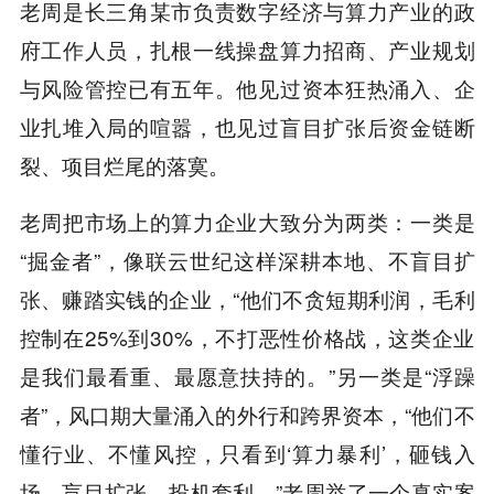
老周是长三角某市负责数字经济与算力产业的政
府工作人员，扎根一线操盘算力招商、产业规划
与风险管控已有五年。他见过资本狂热涌入、企
业扎堆入局的喧嚣，也见过盲目扩张后资金链断
裂、项目烂尾的落寞。
老周把市场上的算力企业大致分为两类：一类是
“掘金者”，像联云世纪这样深耕本地、不盲目扩
张、赚踏实钱的企业，“他们不贪短期利润，毛利
控制在25%到30%，不打恶性价格战，这类企业
是我们最看重、最愿意扶持的。”另一类是“浮躁
者”，风口期大量涌入的外行和跨界资本，“他们不
懂行业、不懂风控，只看到‘算力暴利’，砸钱入
场、盲目扩张、投机套利。”老周举了一个真实案