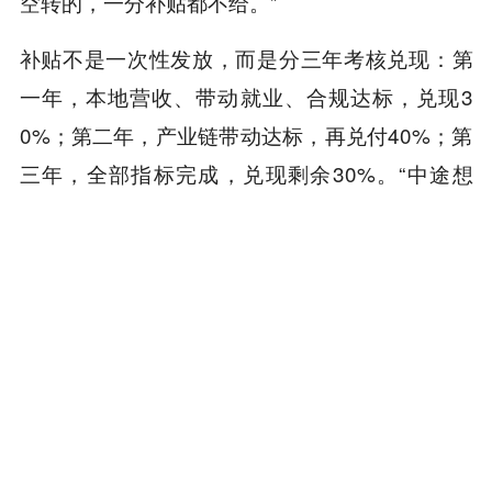
空转的，一分补贴都不给。”
补贴不是一次性发放，而是分三年考核兑现：第
一年，本地营收、带动就业、合规达标，兑现3
0%；第二年，产业链带动达标，再兑付40%；第
三年，全部指标完成，兑现剩余30%。“中途想
跑？场地收回，补贴追回。”老周说。
合规是老周最重视的底线。他介绍说：“国家枢纽
节点及长三角等能耗紧张地区，新建大型数据中
心要求PUE（电能利用效率，是评价数据中心能
源效率的指标，越接近1越节能）≤1.25、绿电占
比≥80%，我们这边能耗指标特别紧张，不少企业
没拿到能耗审批就开工，最后被责令关停。”