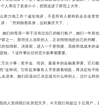
一个人养活了老老小小，把我送进了师范上大学。
么努力地工作？诚实地讲，不是所有人都有机会去改变世
人讲：「穷则独善其身，达则兼济天下。」
的女性。她们的母亲一辈子没有过自己的银行账户，她们一年前也
户群之一。那些没人在听的人，正在悄悄地把自己的判断、
己的知情权、决策权，进入一个更快捷、高效和低成本的金
么是钱」？这件事比任何宏大叙事都重要。
做了上万次小事：奖学金、培训、最基本的金融素养课。它们都
性"这种词。它听起来像有人手里握着钥匙，再决定给不给
人走进来。她们应该自己决定成为什么样的人，过什么样的
，外面的人觉得我们在异想天开，今天我们有超过 3 亿用户，1