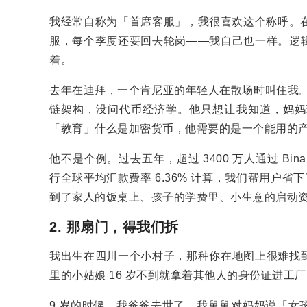
我经常自称为「首席客服」，我很喜欢这个称呼。在 
服，每个季度还要回去轮岗——我自己也一样。逻
着。
去年在迪拜，一个肯尼亚的年轻人在散场时叫住我。他
链架构，没问代币经济学。他只想让我知道，妈妈
「教育」什么是加密货币，他需要的是一个能用的
他不是个例。过去五年，超过 3400 万人通过 Bina
行全球平均汇款费率 6.36% 计算，我们帮用户省
到了家人的饭桌上、孩子的学费里、小生意的启动
2. 那扇门，得我们拆
我出生在四川一个小村子，那种你在地图上很难找
里的小姑娘 16 岁不到就拿着其他人的身份证进工厂
9 岁的时候，我爸爸去世了，我舅舅对妈妈说「女