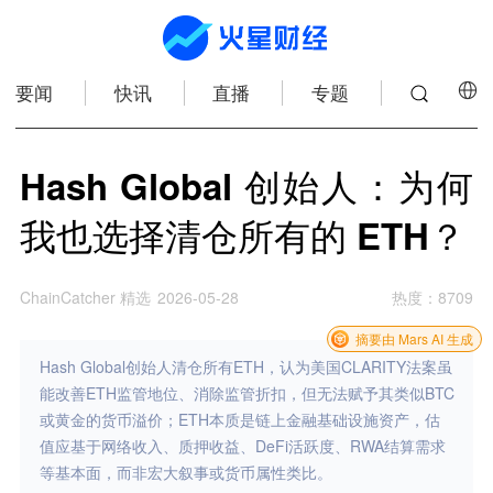
要闻
快讯
直播
专题
Hash Global 创始人：为何
我也选择清仓所有的 ETH？
ChainCatcher 精选
2026-05-28
热度
：
8709
摘要由 Mars AI 生成
Hash Global创始人清仓所有ETH，认为美国CLARITY法案虽
能改善ETH监管地位、消除监管折扣，但无法赋予其类似BTC
或黄金的货币溢价；ETH本质是链上金融基础设施资产，估
值应基于网络收入、质押收益、DeFi活跃度、RWA结算需求
等基本面，而非宏大叙事或货币属性类比。