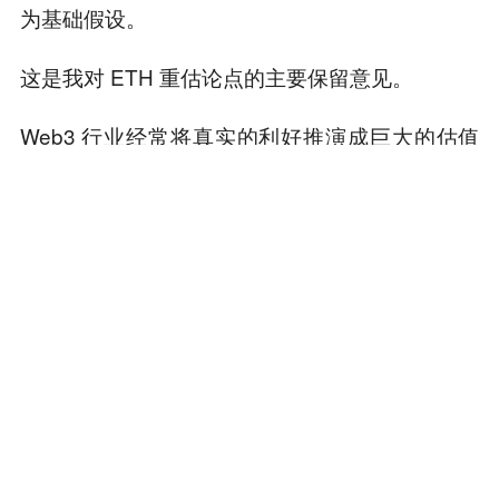
为基础假设。
这是我对 ETH 重估论点的主要保留意见。
Web3 行业经常将真实的利好推演成巨大的估值
故事。虽然想象力很有价值，但回归根本问题更
为关键。
这项资产实际解决了什么问题？ 谁会长期持有
它？ 持有它的回报和风险是什么？ 它的价值究竟
从何而来？ 如果生态系统发展，价值真的会累积
到这个代币上吗？
如果不能清晰地回答这些问题，单靠监管分类将