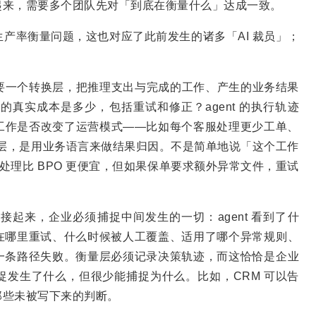
起来，需要多个团队先对「到底在衡量什么」达成一致。
个生产率衡量问题，这也对应了此前发生的诸多「AI 裁员」；
业需要一个转换层，把推理支出与完成的工作、产生的业务结果
真实成本是多少，包括重试和修正？agent 的执行轨迹
工作是否改变了运营模式——比如每个客服处理更少工单、
一层，是用业务语言来做结果归因。不是简单地说「这个工作
nt 处理比 BPO 更便宜，但如果保单要求额外异常文件，重试
连接起来，企业必须捕捉中间发生的一切：agent 看到了什
在哪里重试、什么时候被人工覆盖、适用了哪个异常规则、
一条路径失败。衡量层必须记录决策轨迹，而这恰恰是企业
发生了什么，但很少能捕捉为什么。比如，CRM 可以告
那些未被写下来的判断。