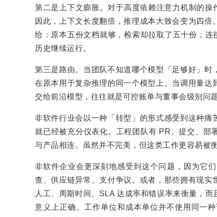
第二是上下文膨胀。对于高度依赖注意力机制的操作，
因此，上下文长度翻倍，推理成本大致会变为四倍
给：原本五份文档就够，检索却拉取了五十份；连接
历史继续运行。
第三是路由。当团队不知道哪个模型「足够好」时
在原本用于复杂推理的同一个模型上。当调用量达
交给前沿模型，往往就是可控账单与董事会级别问
非软件行业会以一种「转型」的形式感受到这种痛
就已经被充分仪表化。工程团队有 PR、提交、部
与产品相连。虽然并不完美，但这类工作更容易被
非软件企业会更深刻地感受到这个问题，因为它们
查、供应链异常、支付争议。或者，那些拥有现实
人工、周期时间、SLA 达成率和错误率来衡量，
意义上正确。工作单位和成本单位并不使用同一种语