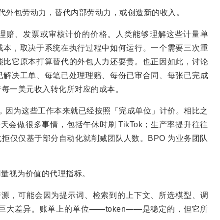
替代外包劳动力，替代内部劳动力，或创造新的收入。
、理赔、发票或审核计价的价格。人类能够理解这些计量单
成本，取决于系统在执行过程中如何运行。一个需要三次重
能比它原本打算替代的外包人力还要贵。也正因如此，讨论
已解决工单、每笔已处理理赔、每份已审合同、每张已完成
者每一美元收入转化所对应的成本。
方，因为这些工作本来就已经按照「完成单位」计价。相比之
天会做很多事情，包括午休时刷 TikTok；生产率提升往往
拒仅仅基于部分自动化就削减团队人数。BPO 为业务团队
使用量视为价值的代理指标。
理资源，可能会因为提示词、检索到的上下文、所选模型、调
现巨大差异。账单上的单位——token——是稳定的，但它所