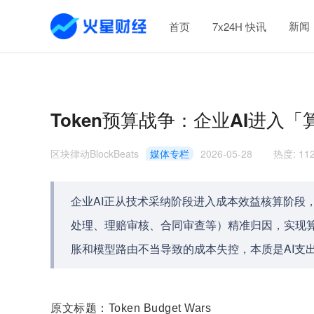
新闻
首页
7x24H 快讯
Token预算战争：企业AI进入
区块律动BlockBeats
媒体专栏
2026-05-28
热度
:
11
企业AI正从技术采纳阶段进入成本效益核算阶段，
处理、理赔审核、合同审查等）精准归因，实现
胀和模型路由不当导致的成本失控，本质是AI支出
原文标题：Token Budget Wars