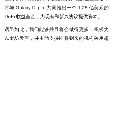
将与 Galaxy Digital 共同推出一个 1.25 亿美元的
DeFi 收益基金，为现有和新兴协议提供资本。
话虽如此，我们能够并且将会做得更多，积极为
以太坊发声，并主动支持即将到来的机构采用超
级周期。
以太坊的未来，正在此刻发生。
推荐阅读：
《Bankless联创清仓ETH自白：以太坊做了最正
确的事，但“ETH即货币”没有未来》
《Bankless创始人清仓ETH，以太坊信仰集体幻