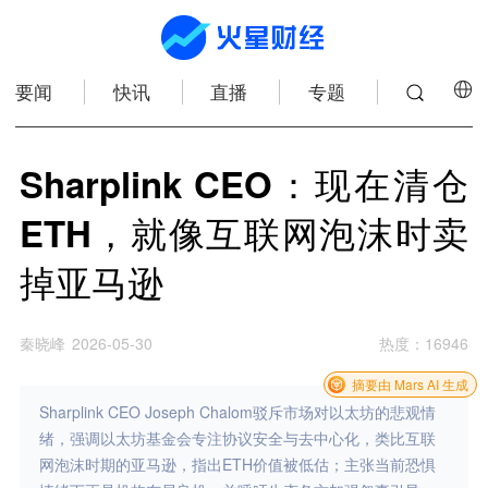
要闻
快讯
直播
专题
Sharplink CEO：现在清仓
ETH，就像互联网泡沫时卖
掉亚马逊
秦晓峰
2026-05-30
热度
：
16946
摘要由 Mars AI 生成
Sharplink CEO Joseph Chalom驳斥市场对以太坊的悲观情
绪，强调以太坊基金会专注协议安全与去中心化，类比互联
网泡沫时期的亚马逊，指出ETH价值被低估；主张当前恐惧