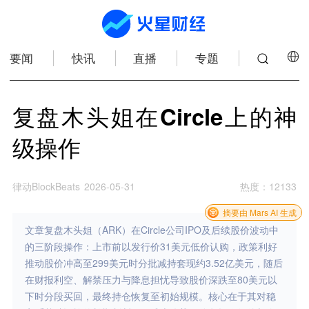
要闻
快讯
直播
专题
复盘木头姐在Circle上的神
级操作
律动BlockBeats
2026-05-31
热度
：
12133
摘要由 Mars AI 生成
文章复盘木头姐（ARK）在Circle公司IPO及后续股价波动中
的三阶段操作：上市前以发行价31美元低价认购，政策利好
推动股价冲高至299美元时分批减持套现约3.52亿美元，随后
在财报利空、解禁压力与降息担忧导致股价深跌至80美元以
下时分段买回，最终持仓恢复至初始规模。核心在于其对稳