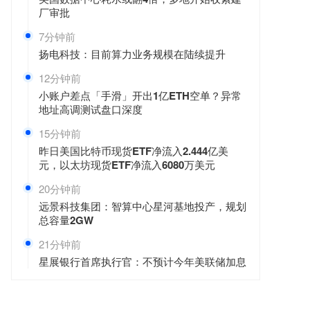
厂审批
7分钟前
扬电科技：目前算力业务规模在陆续提升
12分钟前
小账户差点「手滑」开出1亿ETH空单？异常
地址高调测试盘口深度
15分钟前
昨日美国比特币现货ETF净流入2.444亿美
元，以太坊现货ETF净流入6080万美元
20分钟前
远景科技集团：智算中心星河基地投产，规划
总容量2GW
21分钟前
星展银行首席执行官：不预计今年美联储加息