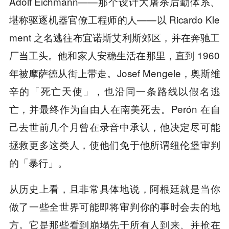
Adolf Eichmann——那个设计大屠杀后勤体系、
堪称驱逐机器官僚工程师的人——以 Ricardo Kle
ment 之名逃往布宜诺斯艾利斯郊区，并在奔驰工
厂当工头。他和家人安稳生活在那里，直到 1960
年被摩萨德从街上带走。Josef Mengele，奥斯维
辛的「死亡天使」，也沿同一条路线以假名逃
亡，并最终作为自由人在南美死去。Perón 在自
己去世前几个月曾在录音中承认，他决定尽可能
拯救更多这类人，使他们免于他所谓纽伦堡审判
的「暴行」。
从历史上看，且非常具体地说，阿根廷就是当你
做了一些全世界可能即将审判你的事时会去的地
方。它是那些看到崩塌先于所有人到来、并抢在