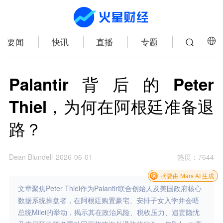
要闻
快讯
直播
专题
Palantir背后的Peter
Thiel，为何在阿根廷准备退
路？
Dean Blundell
2026-06-01
热度
：
7644
摘要由 Mars AI 生成
文章聚焦Peter Thiel作为Palantir联合创始人及美国政府核心
数据系统操盘者，在阿根廷购置豪宅、安排子女入学并会晤
总统Milei的举动，揭示其在政治风险、税收压力、追责隐忧