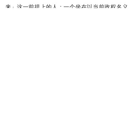
来」这一前提上的人；一个坐在以当前政权名义
进行监控、锁定目标和驱逐行动的机器顶端的
人；一个资助现任副总统的人；一个资助君主主
义博主的人；一个拿过儿童性犯罪者钱的人——
在他的公司发布关于美国伟大、敌人应得命运的
宣言时，悄悄在另一个大陆买下了一条配备人员
的退路，并把孩子安置在那条退路后方。
他说这是因为税。
也许真是因为税。
但这个人造了一颗水晶球，每年向政府收取 10 亿
美元让他们往里面看。而他用自己看到的东西做