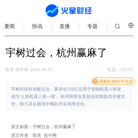
要闻
快讯
直播
专题
宇树过会，杭州赢麻了
陈美 投中网
2026-06-01
热度
：
12515
摘要由 Mars AI 生成
宇树科技科创板过会，募资42.02亿元用于智能机器人研发，
成为'人形机器人第一股'。杭州国资在其创业初期提供关键支
持，助力其从困境中崛起并实现商业化。
原文标题：宇树过会，杭州赢麻了
原文作者：陈美 投中网