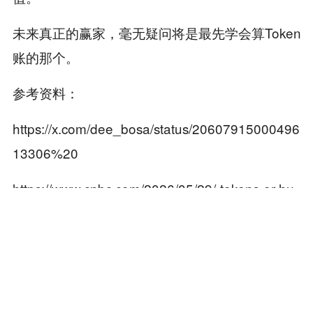
未来真正的赢家，毫无疑问将是最先学会算Token
账的那个。
参考资料：
https://x.com/dee_bosa/status/20607915000496
13306%20
https://www.cnbc.com/2026/05/29/-tokens-or-hu
mans-the-new-corporate-trade-off.html%20
https://www.axios.com/2026/05/28/ai-spending-r
oi-enterprise-costs%20
https://www.businessinsider.com/amazon-ai-lead