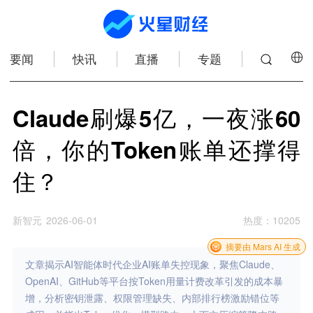
要闻
快讯
直播
专题
Claude刷爆5亿，一夜涨60
倍，你的Token账单还撑得
住？
新智元
2026-06-01
热度
：
10205
摘要由 Mars AI 生成
文章揭示AI智能体时代企业AI账单失控现象，聚焦Claude、
OpenAI、GitHub等平台按Token用量计费改革引发的成本暴
增，分析密钥泄露、权限管理缺失、内部排行榜激励错位等