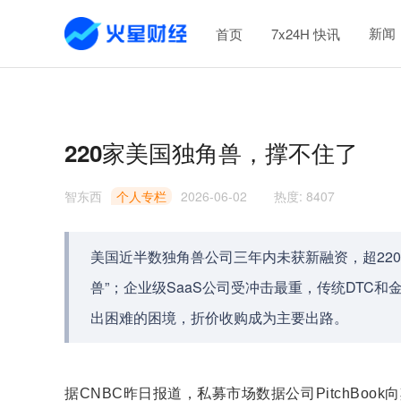
新闻
首页
7x24H 快讯
220家美国独角兽，撑不住了
智东西
个人专栏
2026-06-02
热度
:
8407
美国近半数独角兽公司三年内未获新融资，超220
兽”；企业级SaaS公司受冲击最重，传统DTC
出困难的困境，折价收购成为主要出路。
据CNBC昨日报道，私募市场数据公司PitchBo