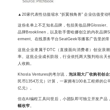
▲20家代表性估值缩水 “折翼独角兽” 企业估值变动
这份名单上不乏知名品牌，包括美妆品牌Glossier、宠物食
品牌Brooklinen，以及歌手蕾哈娜创立的内衣品牌Sa
erment、在线票务平台SeatGeek等播客广告里
这批企业隶属于DTC（直接面向消费者）创业浪
率。这批企业成长阶段，行业依托两大预判给出天
人收购。
Khosla Ventures的考尔说，
泡沫期大厂收购初创企
民币1354万元）计算，一家拥有100名工程师的公司
亿元）。
但在AI编程工具问世后，小团队即可独立开发产品
幅收窄
。