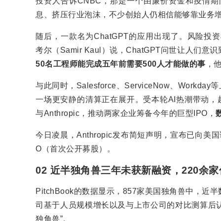
投资人告诉CNBC，那是一个由廉价资金和疫情期
息、挤压行业泡沫，不少创始人仍相信能够靠业务
随后，一款名为ChatGPT的应用出现了。风险投资机构K
考尔（Samir Kaul）说，ChatGPT问世让
50名工程师能完成五年前需要500人才能做的事
，
与此同时，Salesforce、ServiceNow、Wo
一场更安静的清算正在展开。受本轮AI热潮带动，超2
与Anthropic，推动两家企业筹备今年的巨型IPO，
今日凌晨，Anthropic发布简短声明，宣布已向
O（首次公开募股）。
02 近半独角兽三年未获新融资，220余
PitchBook的数据显示，857家美国独角兽中
司基于人员规模增长以及与上市公司的对比测算后认
独角兽”。