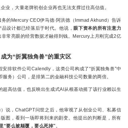
原生企业，大量老牌初创企业再也无法支撑过往高估值。
rcury CEO伊马德·阿洪德（Immad Akhund）告诉
和产品设计都已经落后于时代。他说，
眼下资本的所有注意力
非常亮眼的经营数据才融得到钱。Mercury上月刚完成2亿
，成为“折翼独角兽”的重灾区
安排软件公司Calendly，这类公司构成了“折翼独角兽”中
件即服务）公司，是排第二的金融科技公司数量的两倍。
业的超高估值，也反映出生成式AI从根基动摇了该行业赖以生
 Zhu）说，ChatGPT问世之后，他审视了从创业公司、私募信
件版图，看到一场即将到来的剧变。他提出的判断是，所有
里“要么被颠覆，要么死掉”
。