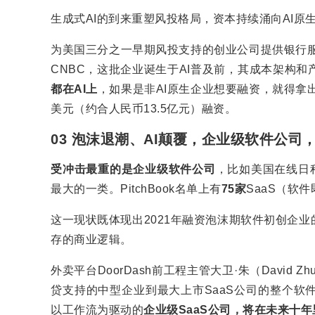
生成式AI的到来重塑风投格局，资本持续涌向AI
为美国三分之一早期风投支持的创业公司提供银行服务的Me
CNBC，这批企业诞生于AI普及前，其成本架构
都在AI上
，如果是非AI原生企业想要融资，就得拿出
美元（约合人民币13.5亿元）融资。
03 泡沫退潮、AI颠覆，企业级软件公司
受冲击最重的是企业级软件公司
，比如美国在线日程
最大的一类。PitchBook名单上有
75家
SaaS（软
这一现状既体现出2021年融资泡沫期软件初创企
存的商业逻辑。
外卖平台DoorDash前工程主管大卫·朱（David
贷支持的中型企业到最大上市SaaS公司的整个软
以工作流为驱动的
企业级SaaS公司，将在未来十年