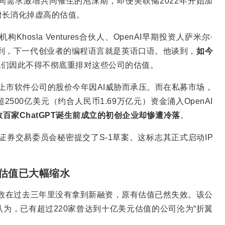
间需求激增共同催生的泡沫期，即便美联储2022年开始加
增长消化掉虚高的估值。
hosla Ventures合伙人、OpenAI早期投资人萨米尔·
人们意识到，下一代创业者的编程语言就是英语口语。他谈到，
如今
他们因此不得不彻底重排对这些公司的估值。
rkday等上市软件公司的股价今年因AI威胁而承压。而在私募市场，
500亿美元（约合人民币1.69万亿元）资金涌入OpenAI
数百家ChatGPT诞生前成立的初创企业却惨遭冷落
。
美国证券交易委员会秘密提交了S-1草案。这标志其正式启动IP
家估值已大幅缩水
，近半数在过去三年里没有拿到新融资，原有估值已然失效。该公
为，已有超过220家曾达到十亿美元估值的公司沦为“折翼