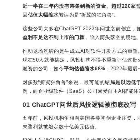
近一半在三年内没有筹集到新的资金
。
超过220家
因
估值大幅缩水
被认为是“折翼的独角兽”。
这些公司大多在ChatGPT 2022年问世之前创
盈利不足达不到上市的门槛
，陷入两头落空的境地
推动这场洗牌的是生成式AI对软件开发方式的重塑
现在50人就能搞定，风投机构不得不重新评估这批公司
融资的公司，如今
平均估值缩水68%
；2022年最
对多数“折翼独角兽”来说，最可能的
结局是以远低
例，而企业级软件（SaaS）公司因受自主AI智
01 ChatGPT问世后风投逻辑被彻底改写
五年前，风投机构争相向美国各类初创企业注资，
未盈利就被敲定数十亿美元估值。