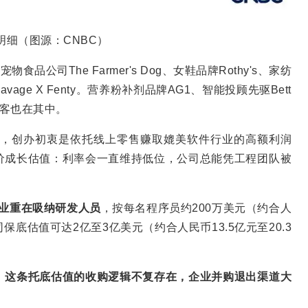
明细（图源：CNBC）
品公司The Farmer's Dog、女鞋品牌Rothy's、家纺
vage X Fenty。营养粉补剂品牌AG1、智能投顾先驱Bett
的常客也在其中。
潮，创办初衷是依托线上零售赚取媲美软件行业的高额利润
价成长估值：利率会一直维持低位，公司总能凭工程团队被
业重在吸纳研发人员
，按每名程序员约200万美元（约合人
保底估值可达2亿至3亿美元（约合人民币13.5亿元至20.3
，
这条托底估值的收购逻辑不复存在，企业并购退出渠道大