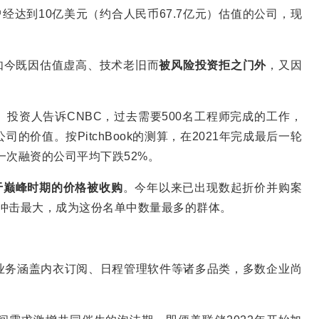
曾经达到10亿美元（约合人民币67.7亿元）估值的公司，现
立，如今既因估值虚高、技术老旧而
被风险投资拒之门外
，又因
。
。投资人告诉CNBC，过去需要500名工程师完成的工作，
的价值。按PitchBook的测算，在2021年完成最后一轮
后一次融资的公司平均下跌52%。
于巅峰时期的价格被收购
。今年以来已出现数起折价并购案
能体冲击最大，成为这份名单中数量最多的群体。
业务涵盖内衣订阅、日程管理软件等诸多品类，多数企业尚