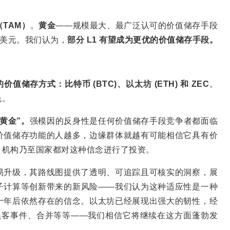
TAM）
。
黄金
——规模最大、最广泛认可的价值储存手段
亿美元。我们认为，
部分 L1 有望成为更优的价值储存手段。
储存方式：比特币 (BTC)、以太坊 (ETH) 和 ZEC
。
色。
黄金”。
强模因的反身性是任何价值储存手段竞争者都面临
价值储存功能的人越多，边缘群体就越有可能相信它具有价
、机构乃至国家都对这种信念进行了投资。
易升级，其路线图提供了透明、可追踪且可核实的洞察，展
子计算等创新带来的新风险——我们认为这种适应性是一种
十年后依然存在的信念。以太坊已经展现出强大的韧性，经
AO黑客事件、合并等等——我们相信它将继续在这方面蓬勃发