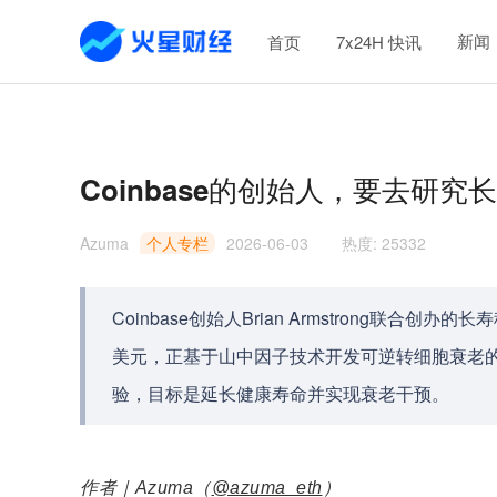
新闻
首页
7x24H 快讯
Coinbase的创始人，要去研究
Azuma
个人专栏
2026-06-03
热度
:
25332
Coinbase创始人Brian Armstrong联合创办
美元，正基于山中因子技术开发可逆转细胞衰老
验，目标是延长健康寿命并实现衰老干预。
作者｜Azuma（
@azuma_eth
）