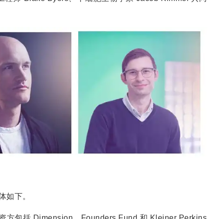
具体如下。
括 Dimension、Founders Fund 和 Kleiner Perkins