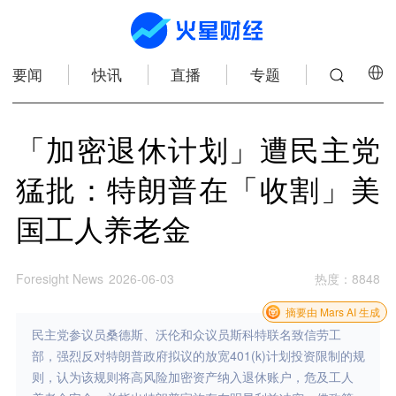
要闻
快讯
直播
专题
「加密退休计划」遭民主党
猛批：特朗普在「收割」美
国工人养老金
Foresight News
2026-06-03
热度
：
8848
摘要由 Mars AI 生成
民主党参议员桑德斯、沃伦和众议员斯科特联名致信劳工
部，强烈反对特朗普政府拟议的放宽401(k)计划投资限制的规
则，认为该规则将高风险加密资产纳入退休账户，危及工人