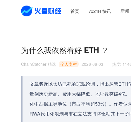
新闻
首页
7x24H 快讯
为什么我依然看好 ETH ？
ChainCatcher 精选
个人专栏
2026-06-03
热度
:
114
文章驳斥以太坊已死的悲观论调，指出尽管ETH
量创历史新高、费用大幅降低、地址数突破4亿、
化中占据主导地位（市占率均超53%）。作者认
RWA代币化浪潮与潜在立法支持将驱动其下一阶