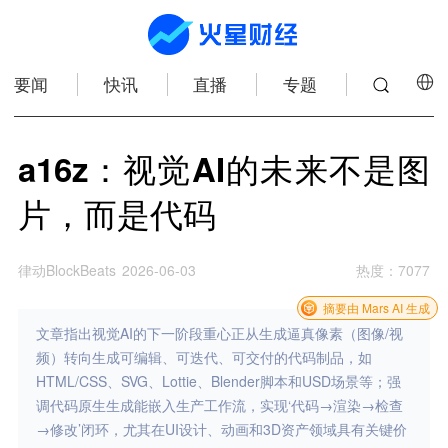
要闻
快讯
直播
专题
a16z：视觉AI的未来不是图
片，而是代码
律动BlockBeats
2026-06-03
热度
：
7077
摘要由 Mars AI 生成
文章指出视觉AI的下一阶段重心正从生成逼真像素（图像/视
频）转向生成可编辑、可迭代、可交付的代码制品，如
HTML/CSS、SVG、Lottie、Blender脚本和USD场景等；强
调代码原生生成能嵌入生产工作流，实现‘代码→渲染→检查
→修改’闭环，尤其在UI设计、动画和3D资产领域具有关键价