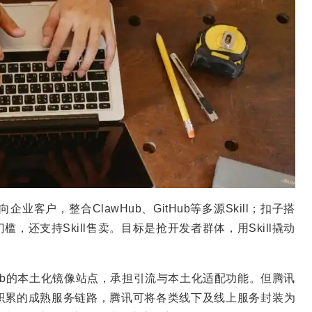
企业客户，整合ClawHub、GitHub等多源Skill；扣子搭
槛，还支持Skill售卖。目标是抢开发者群体，用Skill撬动
awHub的本土化镜像站点，承担引流与本土化适配功能。但腾讯
积累的成熟服务链路，腾讯可将各类线下及线上服务封装为