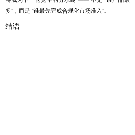
多”，而是 “谁最先完成合规化市场准入”。
结语
全球加密市场正在经历一场静默而深刻的 “准入重
排”。香港的双层稳定币框架、欧盟的牌照筛选、
美国的市场结构立法，共同勾勒出一个新时代的
轮廓：
合规不再是成本，而是新时代的
“
准入许
。对投资者而言，理解这一范式转移，将是评
可
”
估平台与资产长期价值（尤其是资产安全）的关
键前提。
本内容旨在传递行业动态，不构成投资建议或承诺。