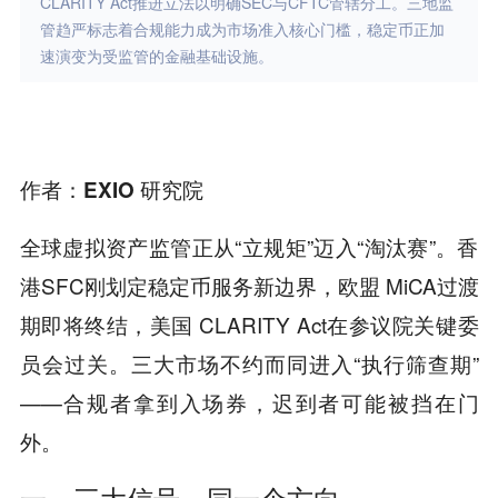
CLARITY Act推进立法以明确SEC与CFTC管辖分工。三地监
管趋严标志着合规能力成为市场准入核心门槛，稳定币正加
速演变为受监管的金融基础设施。
作者：EXIO
研究院
全球虚拟资产监管正从“立规矩”迈入“淘汰赛”。香
港
SFC
刚划定稳定币服务新边界，欧盟
MiCA
过渡
期即将终结，美国
CLARITY Act
在参议院关键委
员会过关。三大市场不约而同进入“执行筛查期”
——合规者拿到入场券，迟到者可能被挡在门
外。
一、三大信号，同一个方向