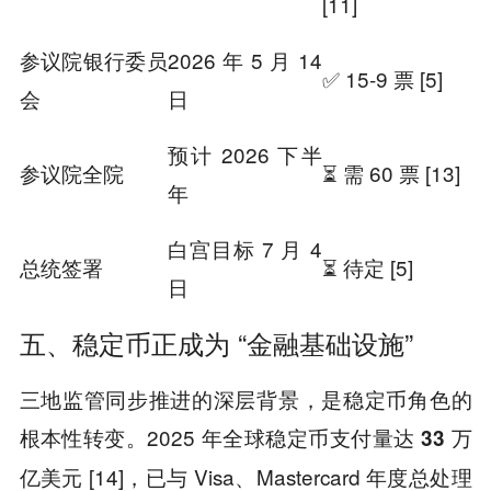
[11]
参议院银行委员
2026 年 5 月 14
✅ 15-9 票 [5]
会
日
预计 2026 下半
参议院全院
⏳ 需 60 票 [13]
年
白宫目标 7 月 4
总统签署
⏳ 待定 [5]
日
五、稳定币正成为 “金融基础设施”
三地监管同步推进的深层背景，是稳定币角色的
根本性转变。2025 年全球稳定币支付量达
33
万
[14]，已与 Visa、Mastercard 年度总处理
亿美元