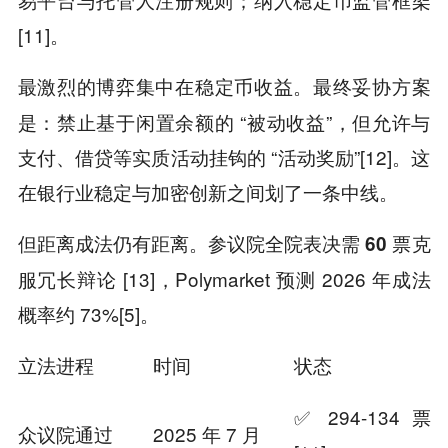
[11]。
最激烈的博弈集中在
。最终妥协方案
稳定币收益
是：禁止基于闲置余额的 “被动收益”，但允许与
支付、借贷等实质活动挂钩的 “活动奖励”[12]。这
在银行业稳定与加密创新之间划了一条中线。
但距离成法仍有距离。参议院全院表决需
票克
60
服冗长辩论 [13]，Polymarket 预测 2026 年成法
概率约 73%[5]。
立法进程
时间
状态
✅ 294-134 票
众议院通过
2025 年 7 月