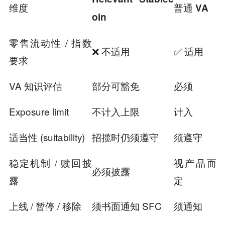
维度
普通
VA
oin
零售流动性 / 指数
❌ 不适用
✅ 适用
要求
VA 知识评估
部分可豁免
必须
Exposure limit
不计入上限
计入
适当性 (suitability)
招揽时仍须遵守
须遵守
稳定机制 / 赎回披
视产品而
必须披露
露
定
上线 / 暂停 / 移除
须书面通知 SFC
须通知