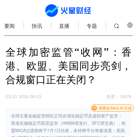
要闻
快讯
直播
专题
全球加密监管“收网”：香
港、欧盟、美国同步亮剑，
合规窗口正在关闭？
EX.IO
2026-06-03
热度
：
15676
摘要由 Mars AI 生成
全球主要金融监管辖区正同步强化稳定币及虚拟资产监管：
香港实施稳定币双层监管（HKMA管发行、SFC管交易），欧
盟MiCA过渡期将于7月1日结束，未持牌平台将被清退；美国