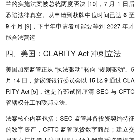
的实施法案被总统两度否决 [10]，7 月 1 日后
兰
恐陷法律真空。从申请到获牌中位时间已达
6
至
[9]，下半年申请者可能要等到 2027 年才
9
个月
能合法营运。
四、美国：CLARITY Act 冲刺立法
美国加密监管正从 “执法驱动” 转向 “规则驱动”。5
月 14 日，参议院银行委员会以
通过 CLA
15
比
9
RITY Act [5]，这是首部试图厘清 SEC 与 CFTC
管辖权分工的联邦立法。
法案核心内容包括：SEC 监管具备投资契约特征
的数字资产，CFTC 监管现货数字商品；建立交
易平台与托管人注册规则；纳入稳定币监管框架