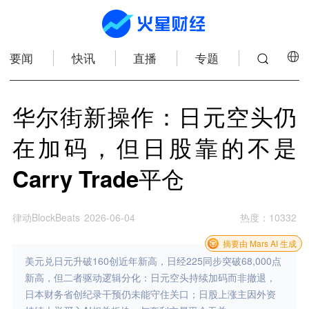
要闻
快讯
直播
专题
华尔街新操作：日元空头仍
在加码，但日股靠的不是
Carry Trade平仓
律动BlockBeats
2026-06-04
热度
：
10332
摘要由 Mars AI 生成
美元兑日元升破160创近年新高，日经225同步突破68,000点
新高，但二者驱动逻辑分化：日元空头持续加码而非撤退，
日本财务省创纪录干预仍未能守住关口；日股上涨主因外资