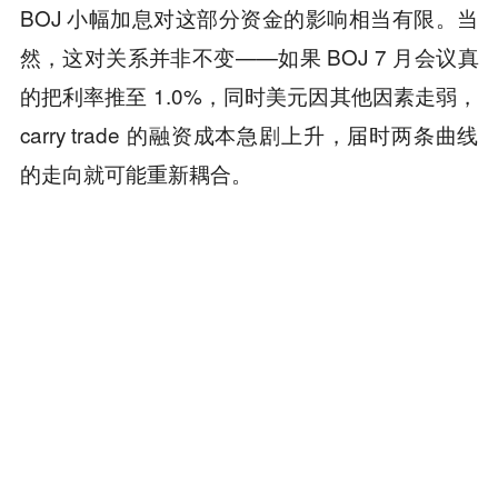
BOJ 小幅加息对这部分资金的影响相当有限。当
然，这对关系并非不变——如果 BOJ 7 月会议真
的把利率推至 1.0%，同时美元因其他因素走弱，
carry trade 的融资成本急剧上升，届时两条曲线
的走向就可能重新耦合。
三张图放在一起，可以得到一个相对完整的认知
框架：日元空头仍然拥挤，财务省的历史最大干
预没能守住 160，但日股新高的驱动是 AI 外资行
情——这三件事同时为真，彼此并不矛盾，也没
有哪一件单独能预测接下来会发生什么。
本内容旨在传递行业动态，不构成投资建议或承诺。