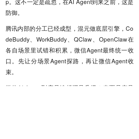
p。这不一定是疏忽，在AI Agent到来之前，这是
防御。
腾讯内部的分工已经成型，混元做底层引擎，Co
deBuddy、WorkBuddy、QClaw、OpenClaw在
各自场景里试错和积累，微信Agent最终统一收
口。先让分场景Agent探路，再让微信Agent收
束。
微信AI Agent到底是追赶还是升级？表面是产品
换代，但真正推动它的，是把14亿用户的日常需
求尽量留在微信体系内，从发消息到办事情。
当用户打开豆包说“帮我订一杯咖啡”，流量入口已
经开始转移。哪怕最后咖啡店用的是微信小程