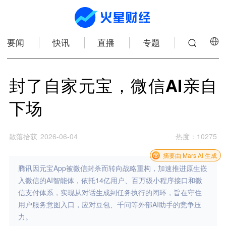
要闻
快讯
直播
专题
封了自家元宝，微信AI亲自
下场
散落拾获
2026-06-04
热度
：
10275
摘要由 Mars AI 生成
腾讯因元宝App被微信封杀而转向战略重构，加速推进原生嵌
入微信的AI智能体，依托14亿用户、百万级小程序接口和微
信支付体系，实现从对话生成到任务执行的闭环，旨在守住
用户服务意图入口，应对豆包、千问等外部AI助手的竞争压
力。