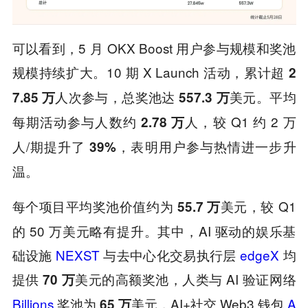
可以看到，5 月 OKX Boost 用户参与规模和奖池
规模持续扩大。10 期 X Launch 活动，累计超
2
人次参与，总奖池达
美元。平均
7.85 万
557.3 万
每期活动参与人数约
人，较 Q1 约 2 万
2.78 万
人/期提升了
，表明用户参与热情进一步升
39%
温。
每个项目平均奖池价值约为
美元，较 Q1
55.7 万
的 50 万美元略有提升。其中，AI 驱动的娱乐基
础设施
NEXST
与去中心化交易执行层
edgeX
均
提供
美元的高额奖池，人类与 AI 验证网络
70 万
Billions
奖池为
美元，AI+社交 Web3 钱包
A
65 万